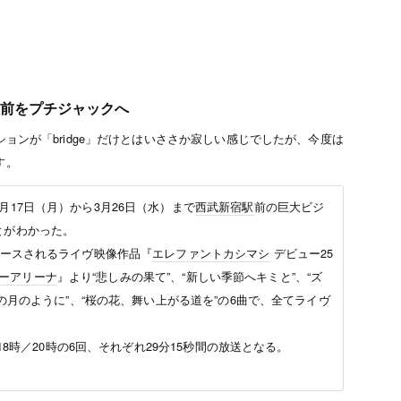
前をプチジャックへ
ションが「bridge」だけとはいささか寂しい感じでしたが、今度は
す。
月17日（月）から3月26日（水）まで
西武新宿駅
前の巨大ビジ
とがわかった。
リースされるライヴ映像作品『
エレファントカシマシ
デビュー25
ーアリーナ
』より“悲しみの果て”、“新しい季節へキミと”、“ズ
宵の月のように”、“桜の花、舞い上がる道を”の6曲で、全てライヴ
18時／20時の6回、それぞれ29分15秒間の放送となる。