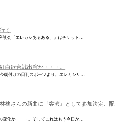
行く
座談会「エレカシあるある」』はチケット…
紅白歌合戦出演か・・・。
rts.com今朝付けの日刊スポーツより。エレカシサ…
林檎さんの新曲に『客演』として参加決定、配
の変化か・・・。そしてこれはもう今日か…