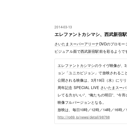
2014
-
03
-
13
エレファントカシマシ、西武新宿駅
さいたまスーパーアリーナ
DVDのプロモー
ビジュアル面で
西武新宿駅
前を彩るようで
エレファントカシマシ
のライヴ映像が、3
ョン「ユニカビジョン」で放映されるこ
公開される映像は、3月19日（水）にリ
周年記念 SPECIAL LIVE
さいたまスーパ
レてる方がいい”、“俺たちの明日”、“今
映像フルバージョンとなる。
放映は、毎日10時／12時／14時／16時／
http://ro69.jp/news/detail/98768