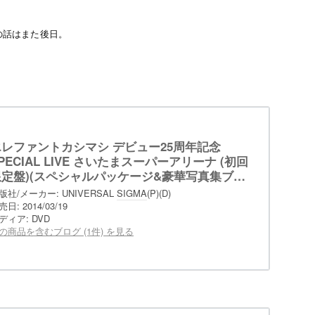
eの話はまた後日。
エレファントカシマシ デビュー25周年記念
PECIAL LIVE さいたまスーパーアリーナ (初回
限定盤)(スペシャルパッケージ&豪華写真集ブッ
レット72P付) [DVD]
版社/メーカー:
UNIVERSAL
SIGMA
(P)(D)
売日:
2014/03/19
ディア:
DVD
の商品を含むブログ (1件) を見る