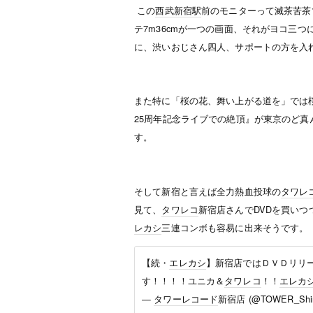
この
西武新宿駅
前のモニターって滅茶苦茶で
テ7m36cmが一つの画面、それがヨコ三
に、渋いおじさん四人、サポートの方を入
また特に「桜の花、舞い上がる道を」では
25周年記念ライブでの絶頂』が東京のど
す。
そして新宿と言えば全力熱血投球の
タワレ
見て、
タワレコ
新宿店さんでDVDを買い
レカシ
三連コンボも容易に出来そうです。
【続・
エレカシ
】新宿店ではＤＶＤリリー
す！！！！ユニカ＆
タワレコ
！！
エレカ
—
タワーレコード
新宿店 (@TOWER_Shin