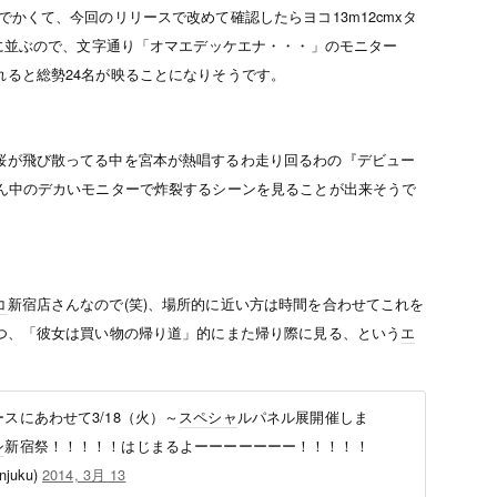
かくて、今回のリリースで改めて確認したらヨコ13m12cmx
タ
つに並ぶので、文字通り「オマエデッケエナ・・・」のモニター
れると総勢24名が映ることになりそうです。
桜が飛び散ってる中を宮本が熱唱するわ走り回るわの『デビュー
真ん中のデカいモニターで炸裂するシーンを見ることが出来そうで
コ
新宿店さんなので(笑)、場所的に近い方は時間を合わせてこれを
つつ、「彼女は買い物の帰り道」的にまた帰り際に見る、という
エ
スにあわせて3/18（火）～
スペシャ
ルパネル展開催しま
シ
新宿祭！！！！！はじまるよーーーーーーー！！！！！
juku)
2014, 3月 13