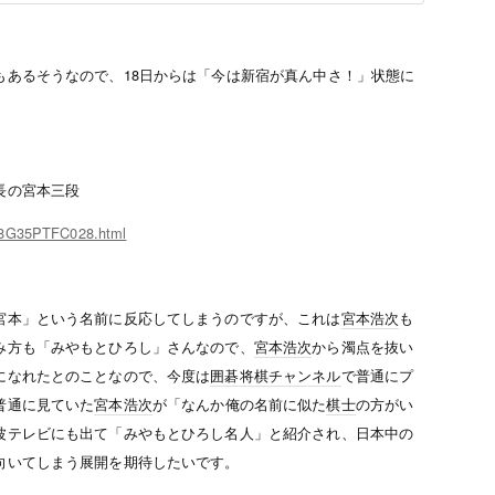
もあるそうなので、18日からは「今は新宿が真ん中さ！」状態に
長の宮本三段
WC8G35PTFC028.html
宮本」という名前に反応してしまうのですが、これは
宮本浩次
も
み方も「みやもとひろし」さんなので、
宮本浩次
から濁点を抜い
になれたとのことなので、今度は
囲碁将棋チャンネル
で普通にプ
普通に見ていた
宮本浩次
が「なんか俺の名前に似た
棋士
の方がい
波テレビにも出て「みやもとひろし名人」と紹介され、日本中の
向いてしまう展開を期待したいです。