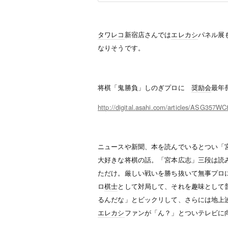
タワレコ
新宿店さんでは
エレカシ
パネル展
なりそうです。
将棋「鬼勝負」しのぎプロに
奨励会
最年
http://digital.asahi.com/articles/ASG357
ニュースや新聞、本を読んでいるとつい「
大好きな将棋の話。「宮本広志」三段は読
ただけ。厳しい戦いを勝ち抜いて無事プロ
ロ
棋士
として対局して、それを趣味として
るんだな」とビックリして、さらには地上
エレカシ
ファンが「ん？」とついテレビに