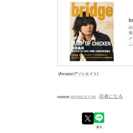
b
出
発
メ
こ
(
Amazonアソシエイト
)
読者になる
mpdstyle
2014-03-13 17:44