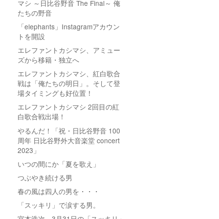
マシ ～日比谷野音 The Final～ 俺
たちの野音
「elephants」Instagramアカウン
トを開設
エレファントカシマシ、アミュー
ズから移籍・独立へ
エレファントカシマシ、紅白歌合
戦は「俺たちの明日」。そして登
場タイミングも好位置！
エレファントカシマシ 2回目の紅
白歌合戦出場！
やるんだ！「祝・日比谷野音 100
周年 日比谷野外大音楽堂 concert
2023」
いつの間にか「夏を歌え」
つぶやき続ける男
春の風は四人の男を・・・
「スッキリ」で涙する男。
宮本浩次、3月31日の「スッキリ」