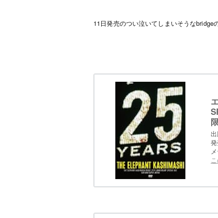
11日発売のつい泣いてしまいそうなbridg
S
ク
出
発
メ
こ